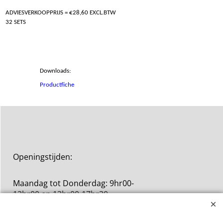
ADVIESVERKOOPPRIJS = €28,60 EXCL.BTW
32 SETS
Downloads:
Productfiche
Openingstijden:
Maandag tot Donderdag: 9hr00-
12hr00 en 13hr00-17hr30
Vrijdag: 9hr00-12hr00