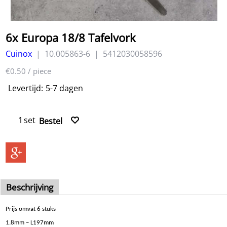
6x Europa 18/8 Tafelvork
Cuinox
10.005863-6
5412030058596
€0.50
/ piece
Levertijd:
5-7 dagen
set
Bestel
Beschrijving
Prijs omvat 6 stuks
1.8mm – L197mm