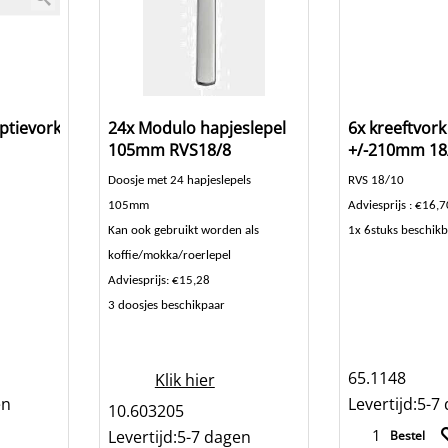
ptievorkje
24x Modulo hapjeslepel
6x kreeftvork 
105mm RVS18/8
+/-210mm 18
Doosje met 24 hapjeslepels
RVS 18/10
105mm
Adviesprijs : €16,7
Kan ook gebruikt worden als
1x 6stuks beschik
koffie/mokka/roerlepel
Adviesprijs: €15,28
3 doosjes beschikpaar
65.1148
Klik hier
en
Levertijd:
5-7
10.603205
Levertijd:
5-7 dagen
Bestel