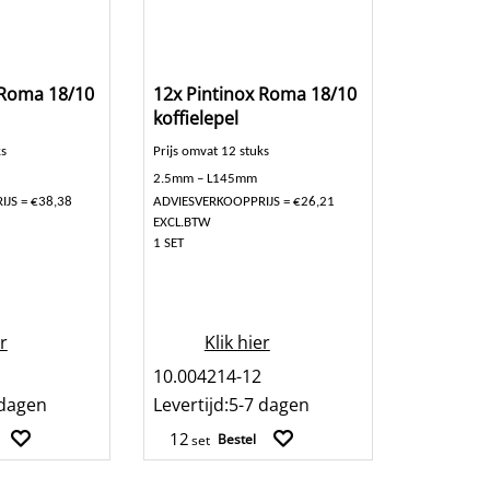
 Roma 18/10
12x Pintinox Roma 18/10
koffielepel
ks
Prijs omvat 12 stuks
2.5mm – L145mm
JS = €38,38
ADVIESVERKOOPPRIJS = €26,21
EXCL.BTW
1 SET
er
Klik hier
10.004214-12
 dagen
Levertijd:
5-7 dagen
Bestel
set