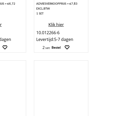
JS = €6,72
ADVIESVERKOOPPRIJS = €7,83
EXCL.BTW
1 SET
er
Klik hier
10.012266-6
 dagen
Levertijd:
5-7 dagen
Bestel
set