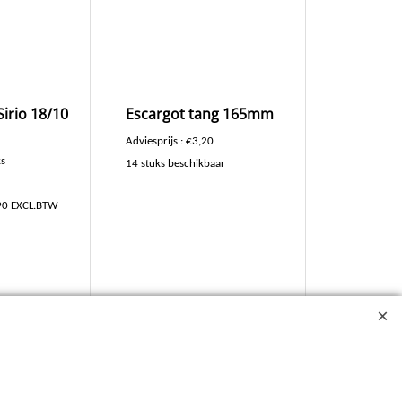
Sirio 18/10
Escargot tang 165mm
Adviesprijs : €3,20
ks
14 stuks beschikbaar
,90 EXCL.BTW
er
Klik hier
10.9568
 dagen
Levertijd:
5-7 dagen
Bestel