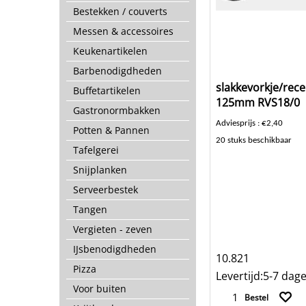
Bestekken / couverts
Messen & accessoires
Keukenartikelen
Barbenodigdheden
slakkevorkje/rece
Buffetartikelen
125mm RVS18/0
Gastronormbakken
Adviesprijs : €2,40
Potten & Pannen
20 stuks beschikbaar
Tafelgerei
Snijplanken
Serveerbestek
Tangen
Vergieten - zeven
IJsbenodigdheden
10.821
Pizza
Levertijd:
5-7 dag
Voor buiten
Bestel