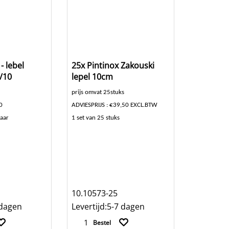
- lebel
25x Pintinox Zakouski
/10
lepel 10cm
prijs omvat 25stuks
0
ADVIESPRIJS : €39,50 EXCL.BTW
baar
1 set van 25 stuks
10.10573-25
 dagen
Levertijd:
5-7 dagen
Bestel