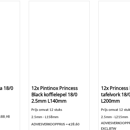
a 18/0
12x Pintinox Princess
12x Princess 
Black koffielepel 18/0
tafelvork 18
2.5mm L140mm
L200mm
Prijs omvat 12 stuks
Prijs omvat 12 stu
€88,98
2.5mm - L158mm
2.5mm - L215mm
ADVIESVERKOOPPRI
ADVIESVERKOOPPRIJS = €28,60
EXCL.BTW