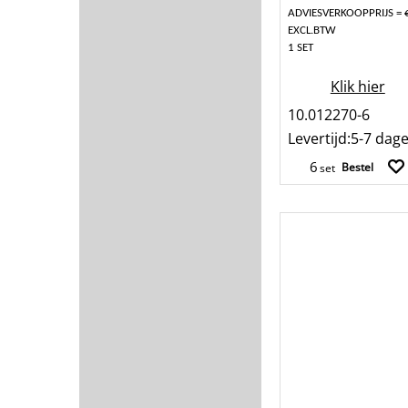
ADVIESVERKOOPPRIJS = 
EXCL.BTW
1 SET
Klik hier
10.012270-6
Levertijd:
5-7 dag
Bestel
set