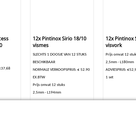
cess
12x Pintinox Sirio 18/10
12x Pintinox 
0
vismes
visvork
SLECHTS 1 DOOSJE VAN 12 STUKS
Prijs omvat 12 stu
BESCHIKBAAR
2,5mm - L180mm
€37,68
NORMALE VERKOOPSPRIJS: € 52.90
ADVIESPRIJS: €52
EX.BTW
1 set
Prijs omvat 12 stuks
2,5mm - L194mm
Klik hier
Klik hi
10.002112-12
10.003514-12
en
Levertijd:
5-7 dagen
Levertijd:
5-7
Bestel
Bestel
set
set