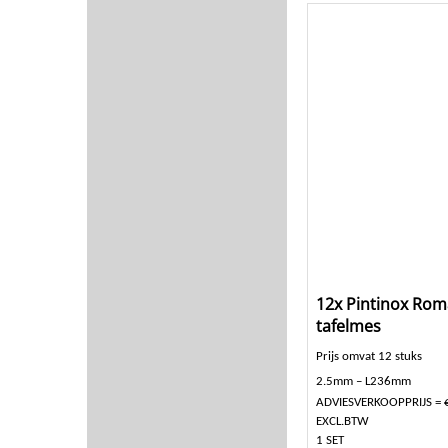
12x Pintinox Rom
tafelmes
Prijs omvat 12 stuks
2.5mm – L236mm
ADVIESVERKOOPPRIJS = 
EXCL.BTW
1 SET