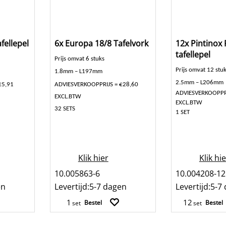
fellepel
6x Europa 18/8 Tafelvork
12x Pintinox
tafellepel
Prijs omvat 6 stuks
Prijs omvat 12 stu
1.8mm – L197mm
2.5mm – L206mm
€5,91
ADVIESVERKOOPPRIJS = €28,60
ADVIESVERKOOPPRI
EXCL.BTW
EXCL.BTW
32 SETS
1 SET
Klik hier
Klik hi
10.005863-6
10.004208-12
en
Levertijd:
5-7 dagen
Levertijd:
5-7
Bestel
Bestel
set
set