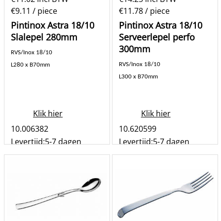
€9.11
/ piece
€11.78
/ piece
Pintinox Astra 18/10
Pintinox Astra 18/10
Slalepel 280mm
Serveerlepel perfo
300mm
RVS/Inox 18/10
RVS/Inox 18/10
L280 x B70mm
L300 x B70mm
Klik hier
Klik hier
10.006382
10.620599
Levertijd:
5-7 dagen
Levertijd:
5-7 dagen
st
st
Bestel
Bestel