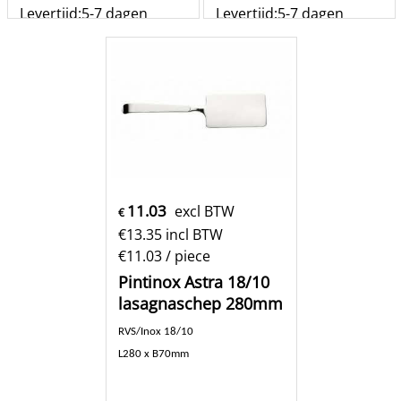
Levertijd:
5-7 dagen
Levertijd:
5-7 dagen
st
st
Bestel
Bestel
11.03
excl BTW
€
€
13.35
incl BTW
€11.03
/ piece
Pintinox Astra 18/10
lasagnaschep 280mm
RVS/Inox 18/10
L280 x B70mm