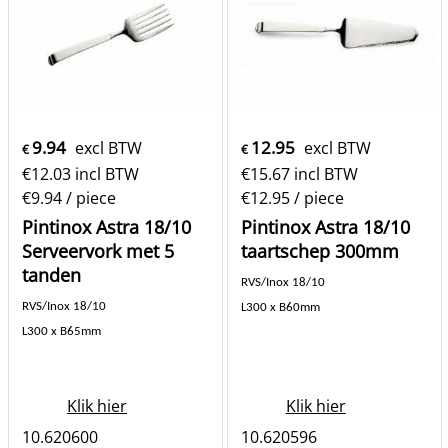
9.94
12.95
excl BTW
excl BTW
€
€
€
12.03
incl BTW
€
15.67
incl BTW
€9.94
/ piece
€12.95
/ piece
Pintinox Astra 18/10
Pintinox Astra 18/10
Serveervork met 5
taartschep 300mm
tanden
RVS/Inox 18/10
RVS/Inox 18/10
L300 x B60mm
L300 x B65mm
Klik hier
Klik hier
10.620600
10.620596