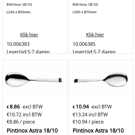
RVS/Inox 18/10
RVS/Inox 18/10
L240 x B50mm
L300 x B70mm
Klik hier
Klik hier
10.006383
10.006385
Levertijd:
5-7 dagen
Levertijd:
5-7 dagen
st
st
Bestel
Bestel
8.86
10.94
excl BTW
excl BTW
€
€
€
10.72
incl BTW
€
13.24
incl BTW
€8.86
/ piece
€10.94
/ piece
Pintinox Astra 18/10
Pintinox Astra 18/10