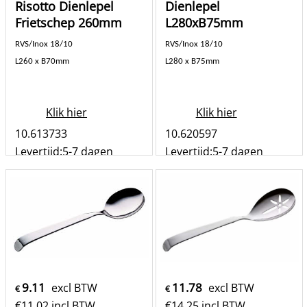
Risotto Dienlepel
Dienlepel
Frietschep 260mm
L280xB75mm
RVS/Inox 18/10
RVS/Inox 18/10
L260 x B70mm
L280 x B75mm
Klik hier
Klik hier
10.613733
10.620597
Levertijd:
5-7 dagen
Levertijd:
5-7 dagen
st
st
Bestel
Bestel
9.11
11.78
excl BTW
excl BTW
€
€
€
11.02
incl BTW
€
14.25
incl BTW