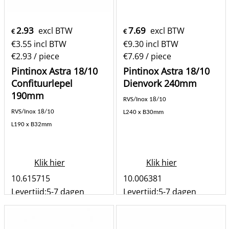
2.93
7.69
excl BTW
excl BTW
€
€
€
3.55
incl BTW
€
9.30
incl BTW
€2.93
/ piece
€7.69
/ piece
Pintinox Astra 18/10
Pintinox Astra 18/10
Confituurlepel
Dienvork 240mm
190mm
RVS/Inox 18/10
RVS/Inox 18/10
L240 x B30mm
L190 x B32mm
Klik hier
Klik hier
10.615715
10.006381
Levertijd:
5-7 dagen
Levertijd:
5-7 dagen
st
st
Bestel
Bestel