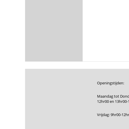
Openingstijden:
Maandag tot Dond
12hr00 en 13hr00-
Vrijdag: 9hr00-12h