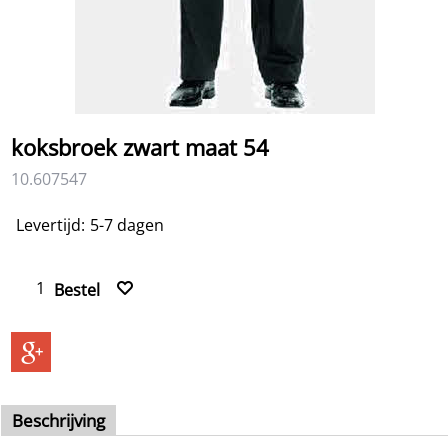
koksbroek zwart maat 54
10.607547
17.00
€
excl BTW
€
20.57
incl BTW
Levertijd:
5-7 dagen
Bestel