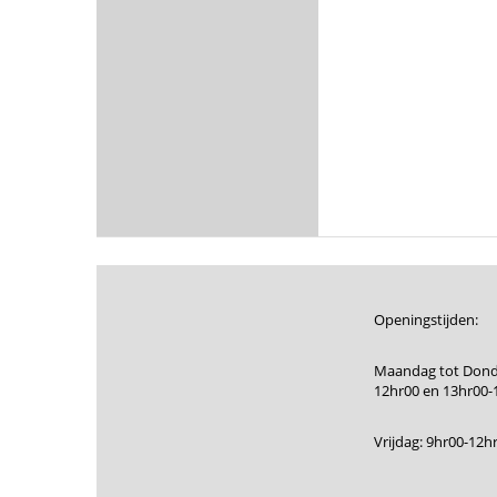
Openingstijden:
Maandag tot Dond
12hr00 en 13hr00-
Vrijdag: 9hr00-12h