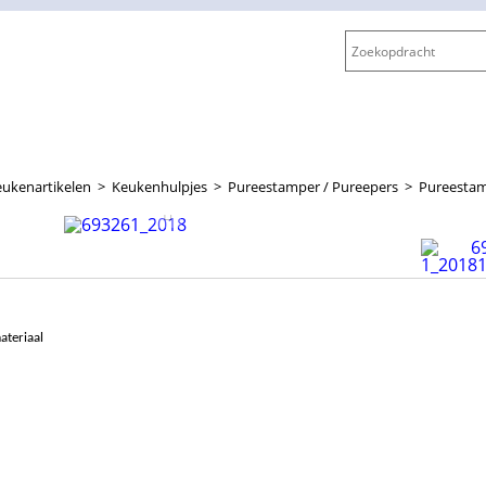
ukenartikelen
>
Keukenhulpjes
>
Pureestamper / Pureepers
>
Pureestam
teriaal