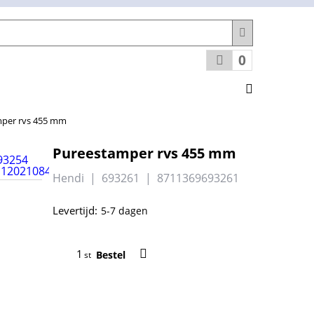
0
per rvs 455 mm
Pureestamper rvs 455 mm
Hendi
693261
8711369693261
Levertijd:
5-7 dagen
Bestel
st