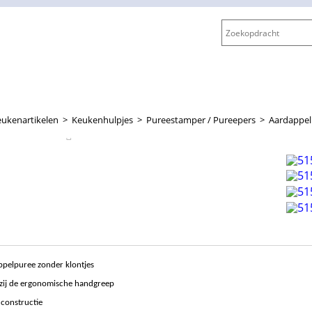
ukenartikelen
>
Keukenhulpjes
>
Pureestamper / Pureepers
>
Aardappel
ppelpuree zonder klontjes
kzij de ergonomische handgreep
 constructie