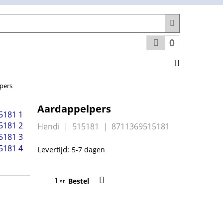
0
pers
Aardappelpers
Hendi
515181
8711369515181
Levertijd:
5-7 dagen
Bestel
st