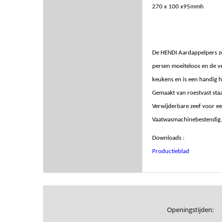
270 x 100 x95mmh
De HENDI Aardappelpers zo
persen moeiteloos en de ve
keukens en is een handig 
Gemaakt van roestvast staa
Verwijderbare zeef voor ee
Vaatwasmachinebestendig.
Downloads :
Productieblad
Openingstijden: