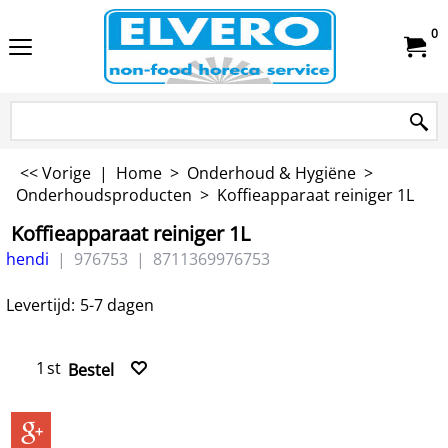
0
<< Vorige
|
Home
>
Onderhoud & Hygiëne
>
Onderhoudsproducten
>
Koffieapparaat reiniger 1L
Koffieapparaat reiniger 1L
hendi
976753
8711369976753
Levertijd:
5-7 dagen
st
Bestel