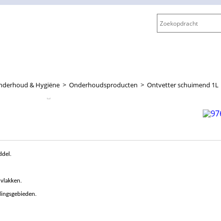
nderhoud & Hygiëne
>
Onderhoudsproducten
>
Ontvetter schuimend 1L
ddel.
rvlakken.
dingsgebieden.