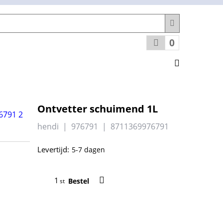
0
Ontvetter schuimend 1L
hendi
976791
8711369976791
Levertijd:
5-7 dagen
Bestel
st