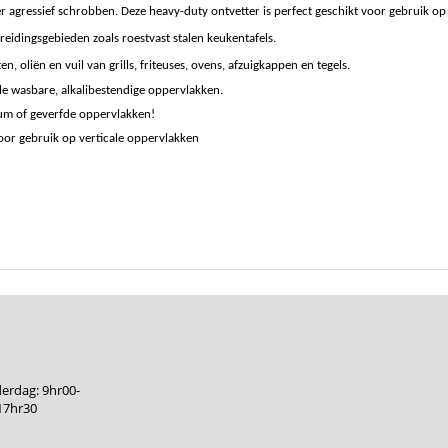
er agressief schrobben. Deze heavy-duty ontvetter is perfect geschikt voor gebruik o
eidingsgebieden zoals roestvast stalen keukentafels.
en, oliën en vuil van grills, friteuses, ovens, afzuigkappen en tegels.
le wasbare, alkalibestendige oppervlakken.
ium of geverfde oppervlakken!
voor gebruik op verticale oppervlakken
erdag: 9hr00-
17hr30