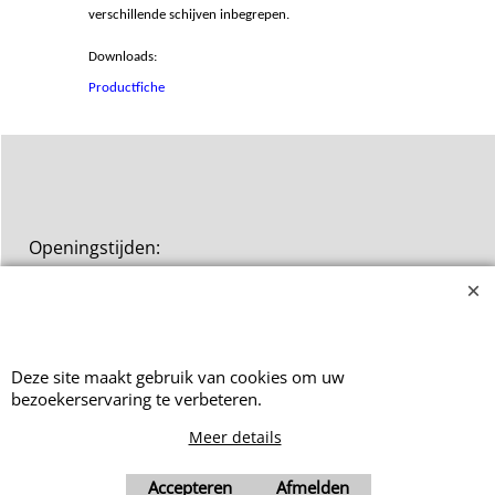
draaihendel rond te draaien worden de ingredienten
door de zeef geperst. Bij deze passe-vite zijn er 2
verschillende schijven inbegrepen.
Downloads:
Productfiche
Openingstijden:
Maandag tot Donderdag: 9hr00-
Deze site maakt gebruik van cookies om uw
12hr00 en 13hr00-17hr30
bezoekerservaring te verbeteren.
Meer details
Vrijdag: 9hr00-12hr00
Accepteren
Afmelden