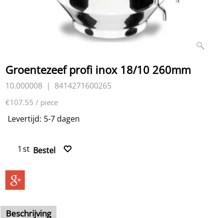
Groentezeef profi inox 18/10 260mm
10.000008
8414271600265
107.55
€
excl BTW
€
130.14
incl BTW
€107.55
/ piece
Levertijd:
5-7 dagen
st
Bestel