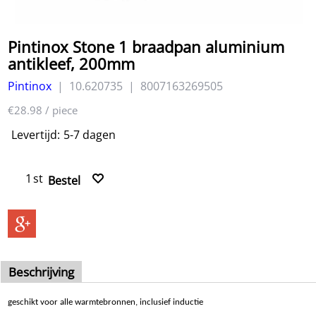
Pintinox Stone 1 braadpan aluminium
antikleef, 200mm
Pintinox
10.620735
8007163269505
€28.98
/ piece
Levertijd:
5-7 dagen
st
Bestel
Beschrijving
geschikt voor alle warmtebronnen, inclusief inductie