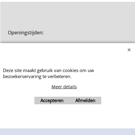
Openingstijden:
Maandag tot Donderdag: 9hr00-
12hr00 en 13hr00-17hr30
Deze site maakt gebruik van cookies om uw
Vrijdag: 9hr00-12hr00
bezoekerservaring te verbeteren.
Meer details
Accepteren
Afmelden
Webwinkel gemaakt met ShopFactory webwinkel software.