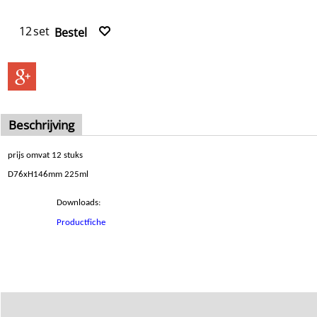
set
Bestel
Beschrijving
prijs omvat 12 stuks
D76xH146mm 225ml
Downloads:
Productfiche