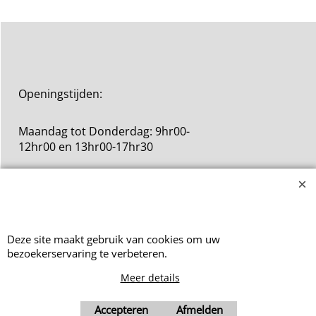
Downloads:
Productfiche
Openingstijden:
Maandag tot Donderdag: 9hr00-
12hr00 en 13hr00-17hr30
Vrijdag: 9hr00-12hr00
Deze site maakt gebruik van cookies om uw
bezoekerservaring te verbeteren.
Meer details
Webwinkel gemaakt met ShopFactory webwinkel software.
Accepteren
Afmelden