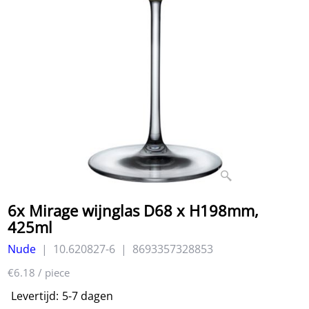
6x Mirage wijnglas D68 x H198mm,
425ml
Nude
10.620827-6
8693357328853
37.07
€
excl BTW
€
44.85
incl BTW