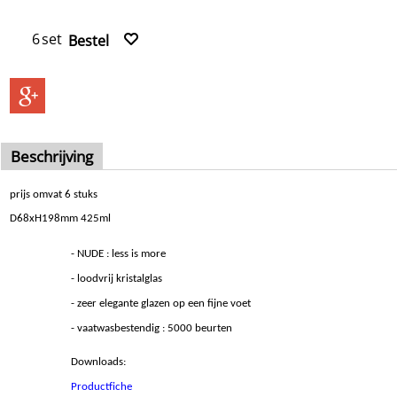
€6.18
/ piece
Levertijd:
5-7 dagen
set
Bestel
Beschrijving
prijs omvat 6 stuks
D68xH198mm 425ml
- NUDE : less is more
- loodvrij kristalglas
- zeer elegante glazen op een fijne voet
- vaatwasbestendig : 5000 beurten