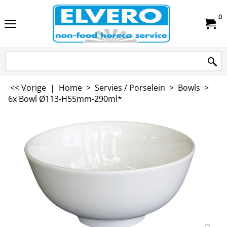
0
<< Vorige
|
Home
>
Servies / Porselein
>
Bowls
>
6x Bowl Ø113-H55mm-290ml*