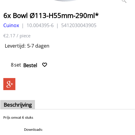
6x Bowl Ø113-H55mm-290ml*
Cuinox
10.004395-6
5412030043905
€2.17
/ piece
Levertijd:
5-7 dagen
set
Bestel
Beschrijving
Prijs omvat 6 stuks
Downloads: