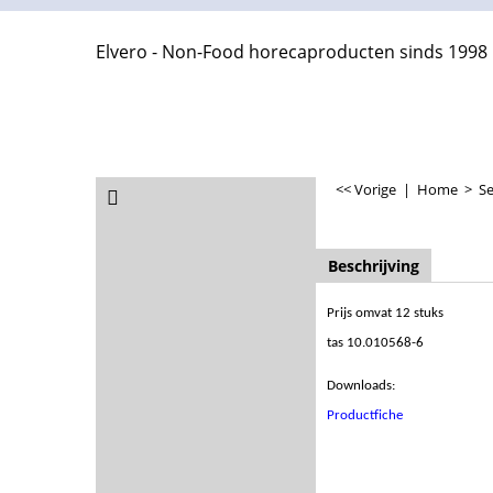
Elvero - Non-Food horecaproducten sinds 1998
<< Vorige
|
Home
>
Se
Beschrijving
Prijs omvat 12 stuks
tas 10.010568-6
Downloads:
Productfiche