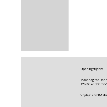
Openingstijden:
Maandag tot Dond
12hr00 en 13hr00-
Vrijdag: 9hr00-12h