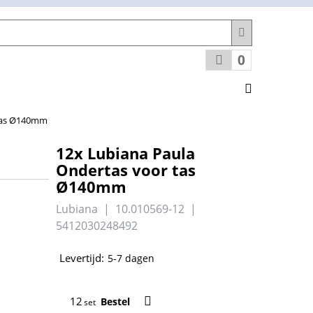
0
 tas Ø140mm
12x Lubiana Paula
Ondertas voor tas
Ø140mm
Lubiana
10.010569-12
5412030248492
Levertijd:
5-7 dagen
Bestel
set