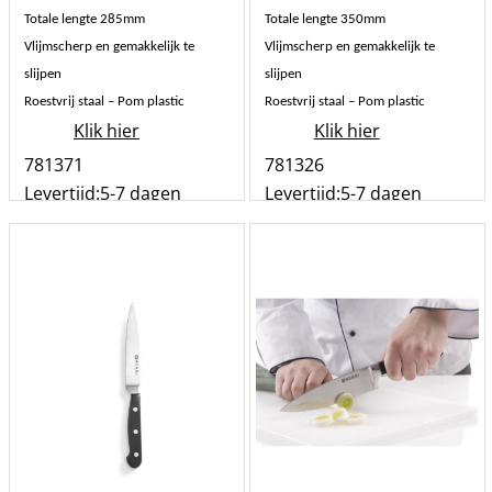
€
9.51
incl BTW
€
11.57
incl BTW
Kitchen Line
Kitchen Line
Uitbeenmes gesmeed
Ham/zalmmes
150 mm
gesmeed 215 mm
Uitbeenmes
Ham - zalmmes
Lemmet 150mm x 2.8
mm
Lemmet 215mm x 2.4mm
Totale lengte 285mm
Totale lengte 350mm
Vlijmscherp en gemakkelijk te
Vlijmscherp en gemakkelijk te
slijpen
slijpen
Roestvrij staal – Pom plastic
Roestvrij staal – Pom plastic
Klik hier
Klik hier
781371
781326
Levertijd:
5-7 dagen
Levertijd:
5-7 dagen
st
st
Bestel
Bestel