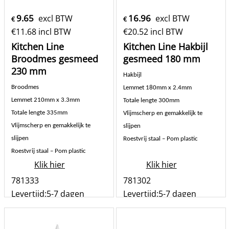
9.65
16.96
excl BTW
excl BTW
€
€
€
11.68
incl BTW
€
20.52
incl BTW
Kitchen Line
Kitchen Line Hakbijl
Broodmes gesmeed
gesmeed 180 mm
230 mm
Hakbijl
Broodmes
Lemmet 180mm x 2.4mm
Lemmet 210mm x 3.3mm
Totale lengte 300mm
Totale lengte 335mm
Vlijmscherp en gemakkelijk te
Vlijmscherp en gemakkelijk te
slijpen
slijpen
Roestvrij staal – Pom plastic
Roestvrij staal – Pom plastic
Klik hier
Klik hier
781333
781302
Levertijd:
5-7 dagen
Levertijd:
5-7 dagen
st
st
Bestel
Bestel