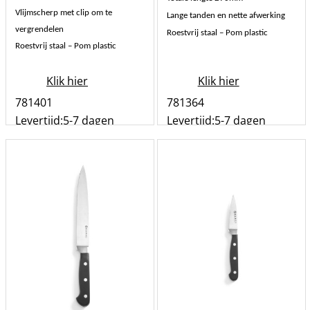
Lemmet 140mm x 5.8mm
Lemmet 175mm x 1.9mm
Totale lengte 260mm
Totale lengte 290mm
Vlijmscherp met clip om te
Lange tanden en nette afwerking
vergrendelen
Roestvrij staal – Pom plastic
Roestvrij staal – Pom plastic
Klik hier
Klik hier
781401
781364
Levertijd:
5-7 dagen
Levertijd:
5-7 dagen
st
st
Bestel
Bestel