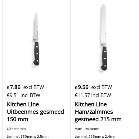
781340
781395
Levertijd:
5-7 dagen
Levertijd:
5-7 dagen
st
st
Bestel
Bestel
7.86
9.56
excl BTW
excl BTW
€
€