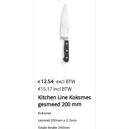
Vlijmscherp en gemakkelijk te
slijpen
slijpen
Roestvrij staal – Pom plastic
Roestvrij staal – Pom plastic
Klik hier
Klik hier
781388
781357
Levertijd:
5-7 dagen
Levertijd:
5-7 dagen
st
st
Bestel
Bestel