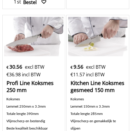
st
Bestel
30.56
9.56
excl BTW
excl BTW
€
€
€
36.98
incl BTW
€
11.57
incl BTW
Profi Line Koksmes
Kitchen Line Koksmes
250 mm
gesmeed 150 mm
Koksmes
Koksmes
Lemmet 250
mm x 3.3mm
Lemmet 150mm x 3.3mm
Totale lengte 390mm
Totale lengte 285mm
Vlijmscherp en bestendig
Vlijmscherp en gemakkelijk te
Beste kwaliteit beschikbaar
slijpen