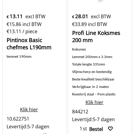
13.11
28.01
excl BTW
excl BTW
€
€
€
15.86
incl BTW
€
33.89
incl BTW
€13.11
/ piece
Profi Line Koksmes
Pintinox Basic
200 mm
chefmes L190mm
Koksmes
lemmet 190mm
Lemmet 200
mm x 3.3mm
Totale lengte 335mm
Vlijmscherp en bestendig
Beste kwaliteit beschikbaar
Verkrijgbaar in 2 maten
Roestvrij staal – Pom plastic
Klik hier
Klik hier
844212
10.622751
Levertijd:
5-7 dagen
Levertijd:
5-7 dagen
st
Bestel