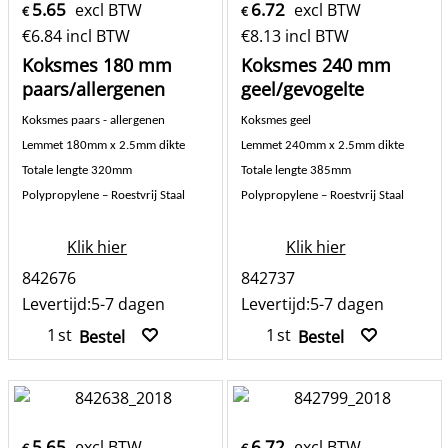
5.65
6.72
excl BTW
excl BTW
€
€
€
6.84
incl BTW
€
8.13
incl BTW
Koksmes 180 mm
Koksmes 240 mm
paars/allergenen
geel/gevogelte
Koksmes paars - allergenen
Koksmes geel
Lemmet 180mm x 2.5mm dikte
Lemmet 240mm x 2.5mm dikte
Totale lengte 320mm
Totale lengte 385mm
Polypropylene – Roestvrij Staal
Polypropylene – Roestvrij Staal
Klik hier
Klik hier
842676
842737
Levertijd:
5-7 dagen
Levertijd:
5-7 dagen
st
st
Bestel
Bestel
5.65
6.72
excl BTW
excl BTW