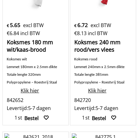
5.65
6.72
excl BTW
excl BTW
€
€
€
6.84
incl BTW
€
8.13
incl BTW
Koksmes 180 mm
Koksmes 240 mm
wit/kaas-brood
rood/vers vlees
Koksmes wit
Koksmes rood
Lemmet 180mm x 2.5mm dikte
Lemmet 240mm x 2.5mm dikte
Totale lengte 320mm
Totale lengte 385mm
Polypropylene – Roestvrij Staal
Polypropylene – Roestvrij Staal
Klik hier
Klik hier
842652
842720
Levertijd:
5-7 dagen
Levertijd:
5-7 dagen
st
st
Bestel
Bestel