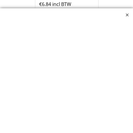
€
6.84
incl BTW
Koksmes 180 mm
bruin/bereid vlees
Koksmes bruin
Lemmet 180mm x 2.5mm dikte
Totale lengte 320mm
Polypropylene – Roestvrij Staal
Klik hier
842669
Levertijd:
5-7 dagen
st
Bestel
1
2
Volgende >