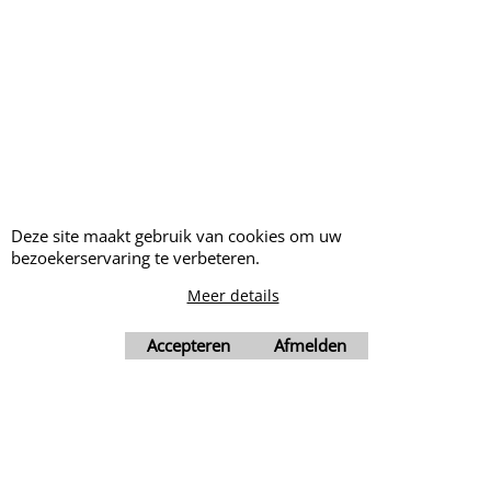
Openingstijden:
Maandag tot Donderdag: 9hr00-
12hr00 en 13hr00-17hr30
Vrijdag: 9hr00-12hr00
Deze site maakt gebruik van cookies om uw
bezoekerservaring te verbeteren.
Meer details
Accepteren
Afmelden
Webwinkel gemaakt met ShopFactory webwinkel software.