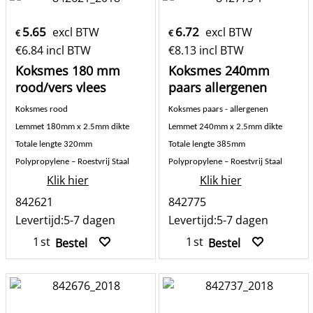
5.65
6.72
excl BTW
excl BTW
€
€
€
6.84
incl BTW
€
8.13
incl BTW
Koksmes 180 mm
Koksmes 240mm
rood/vers vlees
paars allergenen
Koksmes rood
Koksmes paars - allergenen
Lemmet 180mm x 2.5mm dikte
Lemmet 240mm x 2.5mm dikte
Totale lengte 320mm
Totale lengte 385mm
Polypropylene – Roestvrij Staal
Polypropylene – Roestvrij Staal
Klik hier
Klik hier
842621
842775
Levertijd:
5-7 dagen
Levertijd:
5-7 dagen
st
st
Bestel
Bestel