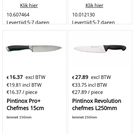
Klik hier
Klik hier
10.607464
10.012130
Levertijd:
5-7 dagen
Levertijd:
5-7 dagen
st
st
Bestel
Bestel
16.37
27.89
excl BTW
excl BTW
€
€
€
19.81
incl BTW
€
33.75
incl BTW
€16.37
/ piece
€27.89
/ piece
Pintinox Pro+
Pintinox Revolution
Chefmes 15cm
chefmes L250mm
lemmet 150mm
lemmet 250mm