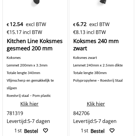
12.54
6.72
excl BTW
excl BTW
€
€
€
15.17
incl BTW
€
8.13
incl BTW
Kitchen Line Koksmes
Koksmes 240 mm
gesmeed 200 mm
zwart
Koksmes
Koksmes zwart
Lemmet 200
mm x 3.3mm
Lemmet 240mm x 2.5mm dikte
Totale lengte 340mm
Totale lengte 380mm
Vlijmscherp en gemakkelijk te
Polypropylene – Roestvrij Staal
slijpen
Roestvrij staal – Pom plastic
Klik hier
Klik hier
781319
842706
Levertijd:
5-7 dagen
Levertijd:
5-7 dagen
st
st
Bestel
Bestel