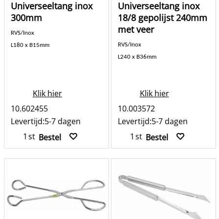
Universeeltang inox
Universeeltang inox
300mm
18/8 gepolijst 240mm
met veer
RVS/Inox
RVS/Inox
L180 x B15mm
L240 x B36mm
Klik hier
Klik hier
10.602455
10.003572
Levertijd:
5-7 dagen
Levertijd:
5-7 dagen
st
st
Bestel
Bestel