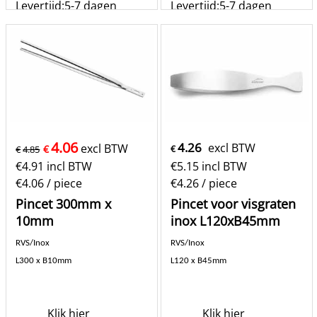
Levertijd:
5-7 dagen
Levertijd:
5-7 dagen
st
st
Bestel
Bestel
4.06
4.26
excl BTW
excl BTW
€
€
4.85
€
€
4.91
incl BTW
€
5.15
incl BTW
€4.06
/ piece
€4.26
/ piece
Pincet 300mm x
Pincet voor visgraten
10mm
inox L120xB45mm
RVS/Inox
RVS/Inox
L300 x B10mm
L120 x B45mm
Klik hier
Klik hier