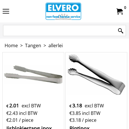
0
Home
>
Tangen
>
allerlei
2.01
3.18
excl BTW
excl BTW
€
€
€
2.43
incl BTW
€
3.85
incl BTW
€2.01
/ piece
€3.18
/ piece
Ijsblokjestang inox
Pintinox