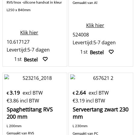
RVS/Inox -silicone handvat in kleur
Gemaakt van Al
L250 x B40mm
Klik hier
Klik hier
524008
10.617127
Levertijd:
5-7 dagen
Levertijd:
5-7 dagen
st
Bestel
st
Bestel
3.19
2.64
excl BTW
excl BTW
€
€
€
3.86
incl BTW
€
3.19
incl BTW
Spaghettitang RVS
Serveertang zwart 230
200 mm
mm
L 200mm
L 230mm
Gemaakt van RVS
Gemaakt van PC