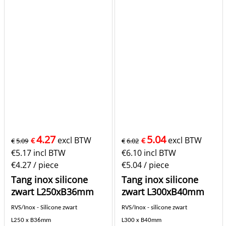
4.27
5.04
excl BTW
excl BTW
€
€
€
5.09
€
6.02
€
5.17
incl BTW
€
6.10
incl BTW
€4.27
/ piece
€5.04
/ piece
Tang inox silicone
Tang inox silicone
zwart L250xB36mm
zwart L300xB40mm
RVS/Inox - Silicone zwart
RVS/Inox - silicone zwart
L250 x B36mm
L300 x B40mm