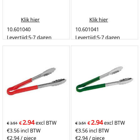
Klik hier
Klik hier
10.601040
10.601041
Levertijd:
5-7 dagen
Levertijd:
5-7 dagen
st
st
Bestel
Bestel
2.94
2.94
excl BTW
excl BTW
€
€
€
3.51
€
3.51
€
3.56
incl BTW
€
3.56
incl BTW
€2.94
/ piece
€2.94
/ piece