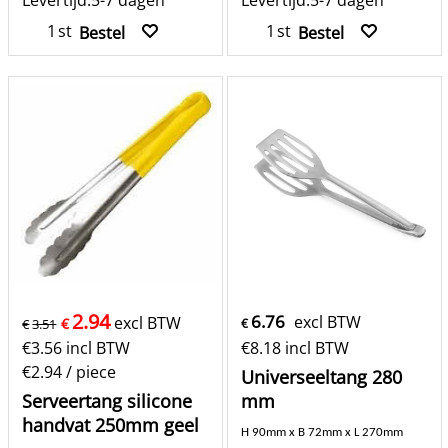
Levertijd:
5-7 dagen
Levertijd:
5-7 dagen
st
st
Bestel
Bestel
2.94
6.76
excl BTW
excl BTW
€
€
3.51
€
€
3.56
incl BTW
€
8.18
incl BTW
€2.94
/ piece
Universeeltang 280
Serveertang silicone
mm
handvat 250mm geel
H 90mm x B 72mm x L 270mm