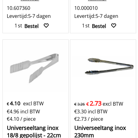
10.607360
10.000010
Levertijd:
5-7 dagen
Levertijd:
5-7 dagen
st
st
Bestel
Bestel
2.73
4.10
excl BTW
excl BTW
€
€
€
3.26
€
4.96
incl BTW
€
3.30
incl BTW
€4.10
/ piece
€2.73
/ piece
Universeeltang inox
Universeeltang inox
18/8 gepolijst - 22cm
230mm