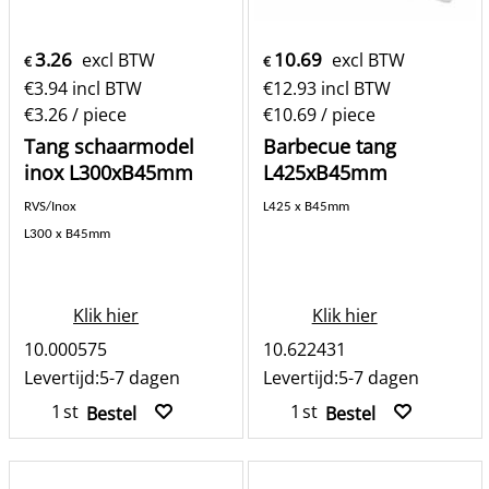
3.26
10.69
excl BTW
excl BTW
€
€
€
3.94
incl BTW
€
12.93
incl BTW
€3.26
/ piece
€10.69
/ piece
Tang schaarmodel
Barbecue tang
inox L300xB45mm
L425xB45mm
RVS/Inox
L425 x B45mm
L300 x B45mm
Klik hier
Klik hier
10.000575
10.622431
Levertijd:
5-7 dagen
Levertijd:
5-7 dagen
st
st
Bestel
Bestel