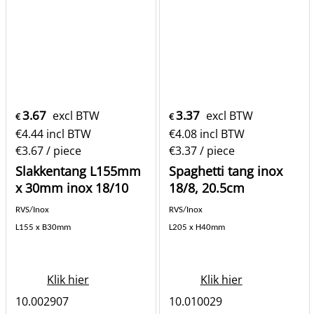
3.67
3.37
excl BTW
excl BTW
€
€
€
4.44
incl BTW
€
4.08
incl BTW
€3.67
/ piece
€3.37
/ piece
Slakkentang L155mm
Spaghetti tang inox
x 30mm inox 18/10
18/8, 20.5cm
RVS/Inox
RVS/Inox
L155 x B30mm
L205 x H40mm
Klik hier
Klik hier
10.002907
10.010029