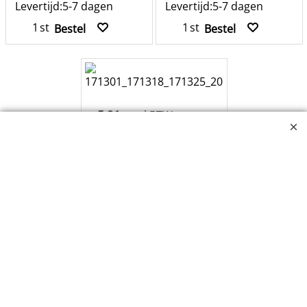
Levertijd:
5-7 dagen
Levertijd:
5-7 dagen
st
st
Bestel
Bestel
5.91
excl BTW
€
€
7.15
incl BTW
Serveertang softgrip
345 mm
H 40mm x B 40mm x L 345mm
Gemaakt van SIL en RVS 18/0
Klik hier
171318
Levertijd:
5-7 dagen
st
Bestel