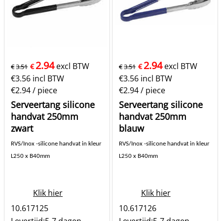
2.94
2.94
excl BTW
excl BTW
€
€
€
3.51
€
3.51
€
3.56
incl BTW
€
3.56
incl BTW
€2.94
/ piece
€2.94
/ piece
Serveertang silicone
Serveertang silicone
handvat 250mm
handvat 250mm
zwart
blauw
RVS/Inox -silicone handvat in kleur
RVS/Inox -silicone handvat in kleur
L250 x B40mm
L250 x B40mm
Klik hier
Klik hier
10.617125
10.617126