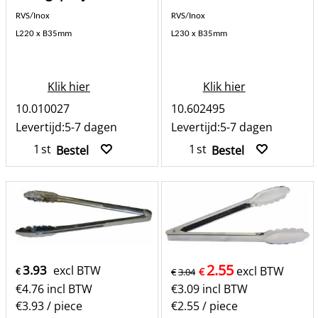
RVS/Inox
RVS/Inox
L220 x B35mm
L230 x B35mm
Klik hier
Klik hier
10.010027
10.602495
Levertijd:
5-7 dagen
Levertijd:
5-7 dagen
st
st
Bestel
Bestel
2.55
3.93
excl BTW
excl BTW
€
€
€
3.04
€
4.76
incl BTW
€
3.09
incl BTW
€3.93
/ piece
€2.55
/ piece