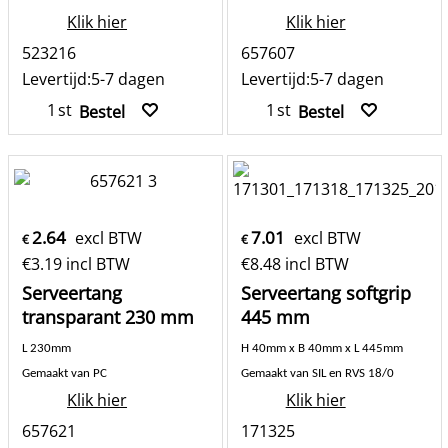
Klik hier
Klik hier
523216
657607
Levertijd:
5-7 dagen
Levertijd:
5-7 dagen
st
st
Bestel
Bestel
2.64
7.01
excl BTW
excl BTW
€
€
€
3.19
incl BTW
€
8.48
incl BTW
Serveertang
Serveertang softgrip
transparant 230 mm
445 mm
L 230mm
H 40mm x B 40mm x L 445mm
Gemaakt van PC
Gemaakt van SIL en RVS 18/0
Klik hier
Klik hier
657621
171325