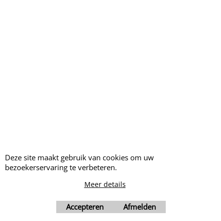
1
2
3
Volgende >
Openingstijden:
Maandag tot Donderdag: 9hr00-
12hr00 en 13hr00-17hr30
Vrijdag: 9hr00-12hr00
Deze site maakt gebruik van cookies om uw
bezoekerservaring te verbeteren.
Meer details
Accepteren
Afmelden