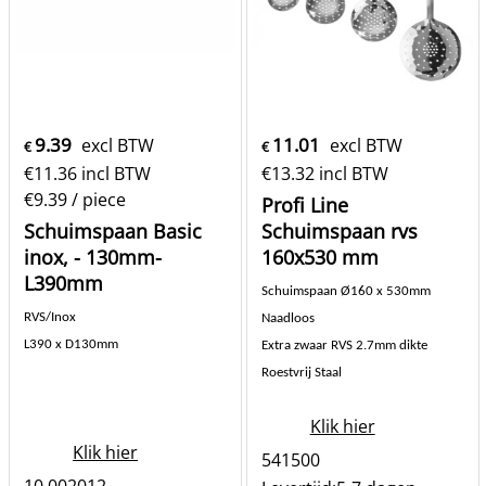
9.39
11.01
excl BTW
excl BTW
€
€
€
11.36
incl BTW
€
13.32
incl BTW
€9.39
/ piece
Profi Line
Schuimspaan Basic
Schuimspaan rvs
inox, - 130mm-
160x530 mm
L390mm
Schuimspaan Ø160 x 530mm
RVS/Inox
Naadloos
L390 x D130mm
Extra zwaar RVS 2.7mm dikte
Roestvrij Staal
Klik hier
Klik hier
541500