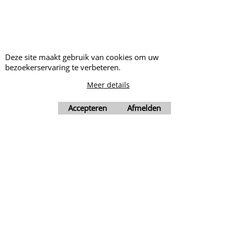
Klik hier
528105
Levertijd:
5-7 dagen
st
Bestel
Deze site maakt gebruik van cookies om uw
bezoekerservaring te verbeteren.
Meer details
Accepteren
Afmelden
Openingstijden:
Maandag tot Donderdag: 9hr00-
12hr00 en 13hr00-17hr30
Vrijdag: 9hr00-12hr00