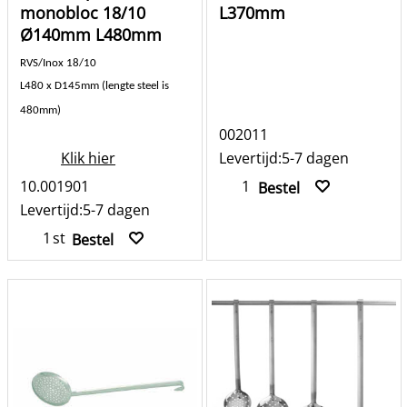
monobloc 18/10
L370mm
Ø140mm L480mm
RVS/Inox 18/10
L480 x D145mm (lengte steel is
480mm)
002011
Klik hier
Levertijd:
5-7 dagen
10.001901
Bestel
Levertijd:
5-7 dagen
st
Bestel