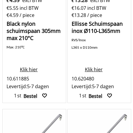
4.59
13.28
excl BTW
excl BTW
€
€
€
5.55
incl BTW
€
16.07
incl BTW
€4.59
/ piece
€13.28
/ piece
Black nylon
Ellisse Schuimspaan
schuimspaan 305mm
inox Ø110-L365mm
max 210°C
RVS/Inox
Max: 210°C
L365 x D110mm
Klik hier
Klik hier
10.611885
10.620480
Levertijd:
5-7 dagen
Levertijd:
5-7 dagen
st
st
Bestel
Bestel