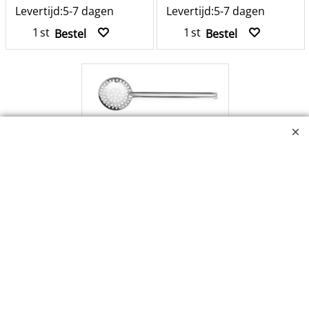
Levertijd:
5-7 dagen
Levertijd:
5-7 dagen
st
st
Bestel
Bestel
3.36
excl BTW
€
€
4.07
incl BTW
Kitchen Line
Schuimspaan rvs
100x340 mm
Schuimspaan 310 x 90 x 370mm
Naadloos
Roestvrij Staal