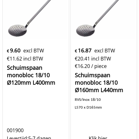
9.60
16.87
excl BTW
excl BTW
€
€
€
11.62
incl BTW
€
20.41
incl BTW
€16.20
/ piece
Schuimspaan
monobloc 18/10
Schuimspaan
Ø120mm L400mm
monobloc 18/10
Ø160mm L440mm
RVS/Inox 18/10
L570 x D165mm
001900
Levertijd:
5-7 dagen
Klik hier