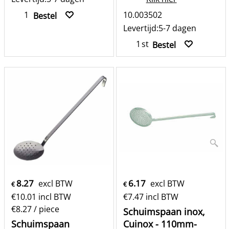
10.003502
Bestel
Levertijd:
5-7 dagen
st
Bestel
8.27
6.17
excl BTW
excl BTW
€
€
€
10.01
incl BTW
€
7.47
incl BTW
€8.27
/ piece
Schuimspaan inox,
Schuimspaan
Cuinox - 110mm-