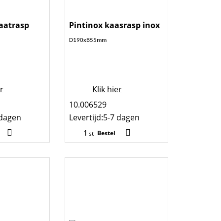
kaatrasp
Pintinox kaasrasp inox
D190xB55mm
er
Klik hier
10.006529
 dagen
Levertijd:
5-7 dagen
Bestel
st