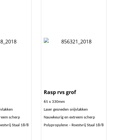
Rasp rvs grof
65 x 330mm
jvlakken
Laser gesneden snijvlakken
reem scherp
Nauwkeurig en extreem scherp
estvrij Staal 18/8
Polypropylene – Roestvrij Staal 18/8