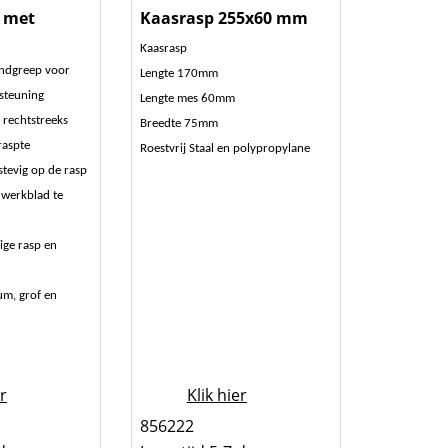
g met
Kaasrasp 255x60 mm
Kaasrasp
andgreep voor
Lengte 170mm
rsteuning
Lengte mes 60mm
 rechtstreeks
Breedte 75mm
raspte
Roestvrij Staal en polypropylane
stevig op de rasp
werkblad te
ige rasp en
ium, grof en
er
Klik hier
856222