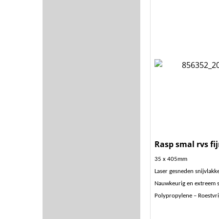
Rasp smal rvs fi
35 x 405mm
Laser gesneden snijvlakk
Nauwkeurig en extreem 
Polypropylene – Roestvri