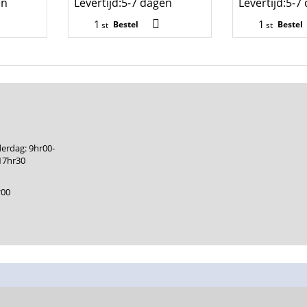
en
Levertijd:
5-7 dagen
Levertijd:
5-7
Bestel
Bestel
st
st
erdag: 9hr00-
17hr30
r00
Webwinkel gemaakt met ShopFactory webwinkel software.