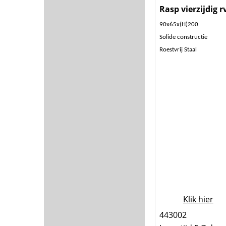
Rasp vierzijdig r
90x65x(H)200
Solide constructie
Roestvrij Staal
Klik hier
443002