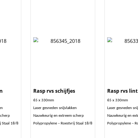
jn
Rasp rvs schijfjes
Rasp rvs lint
65 x 330mm
65 x 330mm
en
Laser gesneden snijvlakken
Laser gesneden sni
scherp
Nauwkeurig en extreem scherp
Nauwkeurig en ext
j Staal 18/8
Polypropylene – Roestvrij Staal 18/8
Polypropylene – Ro