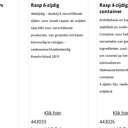
vs
Rasp 6-zijdig
Rasp 4-zijdi
container
Veelzijdig – dankzij 6 verschillende
Antislipbasis en h
zijden, voor zowel raspen als snijden
stabiliteit en onde
Geschikt voor verschillende
Container voor het
producten, van groenten tot kazen
verzamelen van ge
Eenvoudig te reinigen –
ingrediënten, past 
vaatwasmachinebestendig
om rommel op het 
Roestvrijstaal 18/0
minimaliseren
Vaatwasserbestend
container
4 zijden: fijn, med
snijdend
Klik hier
Klik hi
443033
443026