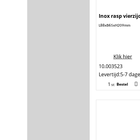
Inox rasp vierzij
L88xB65xH209mm
Klik hier
10.003523
Levertijd:
5-7 dag
Bestel
st