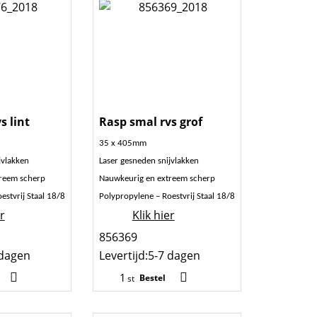
s lint
Rasp smal rvs grof
35 x 405mm
jvlakken
Laser gesneden snijvlakken
reem scherp
Nauwkeurig en extreem scherp
estvrij Staal 18/8
Polypropylene – Roestvrij Staal 18/8
er
Klik hier
856369
 dagen
Levertijd:
5-7 dagen
Bestel
st