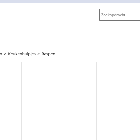
en
>
Keukenhulpjes
>
Raspen