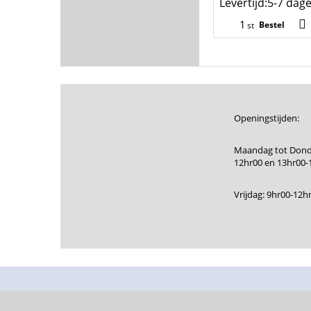
Levertijd:
5-7 dag
Bestel
st
Openingstijden:
Maandag tot Dond
12hr00 en 13hr00-
Vrijdag: 9hr00-12h