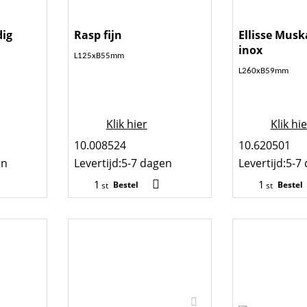
dig
Rasp fijn
Ellisse Mus
inox
L125xB55mm
L260xB59mm
Klik hier
Klik hi
10.008524
10.620501
en
Levertijd:
5-7 dagen
Levertijd:
5-7
Bestel
Bestel
st
st