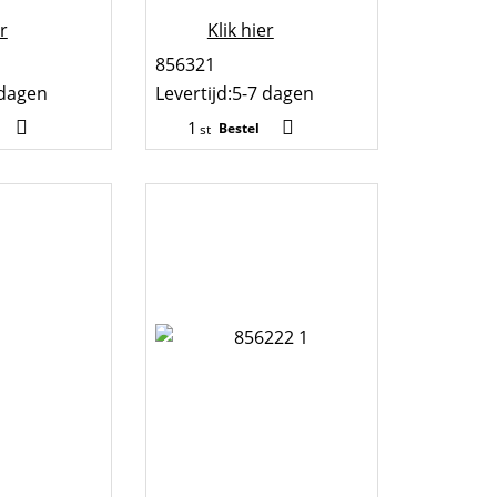
er
Klik hier
856321
 dagen
Levertijd:
5-7 dagen
Bestel
st