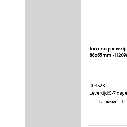
Inox rasp vierzij
88x65mm - H20
003523
Levertijd:
5-7 dag
Bestel
st