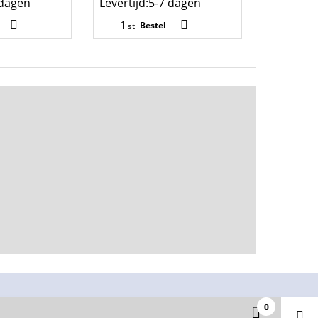
 dagen
Levertijd:
5-7 dagen
Bestel
st
0