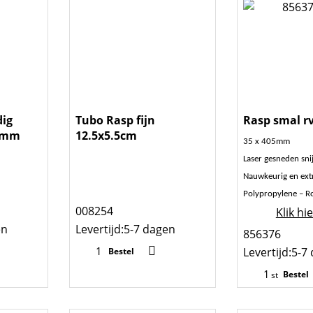
dig
Tubo Rasp fijn
Rasp smal rv
9mm
12.5x5.5cm
35 x 405mm
Laser gesneden sni
Nauwkeurig en ext
Polypropylene – Ro
008254
Klik hi
en
Levertijd:
5-7 dagen
856376
Levertijd:
5-7
Bestel
Bestel
st