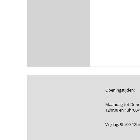
Openingstijden:
Maandag tot Dond
12hr00 en 13hr00-
Vrijdag: 9hr00-12h